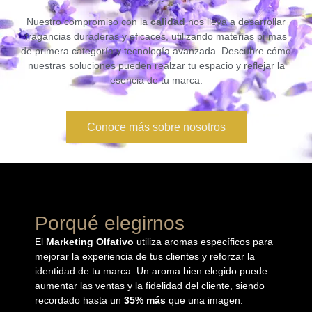
Nuestro compromiso con la
calidad
nos lleva a desarrollar
fragancias duraderas y eficaces, utilizando materias primas
de primera categoría y tecnología avanzada. Descubre cómo
nuestras soluciones pueden realzar tu espacio y reflejar la
esencia de tu marca.
Conoce más sobre nosotros
Porqué elegirnos
El
Marketing Olfativo
utiliza aromas específicos para
mejorar la experiencia de tus clientes y reforzar la
identidad de tu marca. Un aroma bien elegido puede
aumentar las ventas y la fidelidad del cliente, siendo
recordado hasta un
35% más
que una imagen.