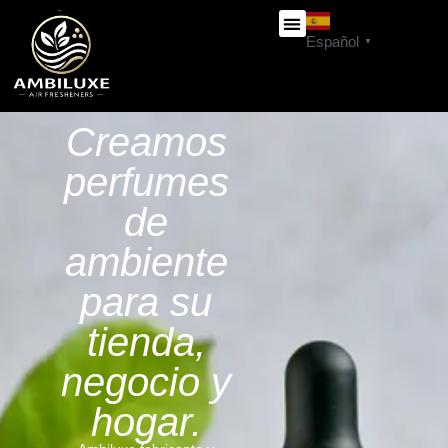
Español
▼
Proveedor
de
ambientadores
profesionales
para
empresas.
Ambientadores
profesionales