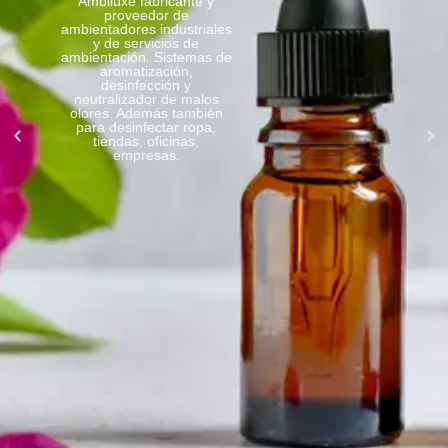
para tiendas
de ropa y
moda que
refuerzan la
experiencia
de marca.
Ambiluxe proveedor de
ambientadores
profesionales para
empresas, tiendas, oficinas
y negocios
. Además
ofrecemos soluciones de
ambientación profesional
para tiendas de ropa, moda
y también para hogar
. Final
mente ayudando a crear
espacios agradables,
coherentes con la identidad