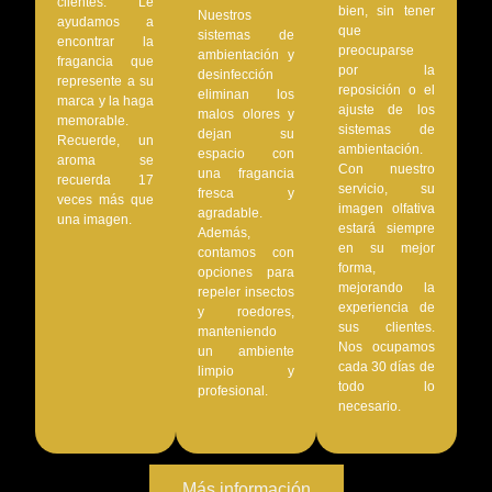
clientes. Le
bien, sin tener
Nuestros
ayudamos a
que
sistemas de
encontrar la
preocuparse
ambientación y
fragancia que
por la
desinfección
represente a su
reposición o el
eliminan los
marca y la haga
ajuste de los
malos olores y
memorable.
sistemas de
dejan su
Recuerde, un
ambientación.
espacio con
aroma se
Con nuestro
una fragancia
recuerda 17
servicio, su
fresca y
veces más que
imagen olfativa
agradable.
una imagen.
estará siempre
Además,
en su mejor
contamos con
forma,
opciones para
mejorando la
repeler insectos
experiencia de
y roedores,
sus clientes.
manteniendo
Nos ocupamos
un ambiente
cada 30 días de
limpio y
todo lo
profesional.
necesario.
Más información