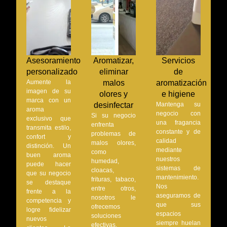
Asesoramiento
Aromatizar,
Servicios
personalizado
eliminar
de
Aumente la
malos
aromatización
imagen de su
olores y
e higiene
marca con un
desinfectar
Mantenga su
aroma
negocio con
Si su negocio
exclusivo que
una fragancia
enfrenta
transmita estilo,
constante y de
problemas de
confort y
calidad
malos olores,
distinción. Un
mediante
como
buen aroma
nuestros
humedad,
puede hacer
sistemas de
cloacas,
que su negocio
mantenimiento.
frituras, tabaco,
se destaque
Nos
entre otros,
frente a la
aseguramos de
nosotros le
competencia y
que sus
ofrecemos
logre fidelizar
espacios
soluciones
nuevos
siempre huelan
efectivas.